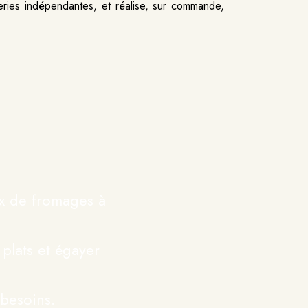
eries indépendantes, et réalise, sur commande,
ix de fromages à
plats et égayer
besoins.