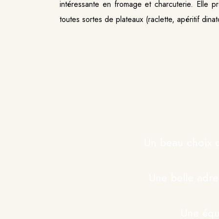
intéressante en fromage et charcuterie. Elle 
toutes sortes de plateaux (raclette, apéritif din
Un beau choix d
Une belle adre
Une équ