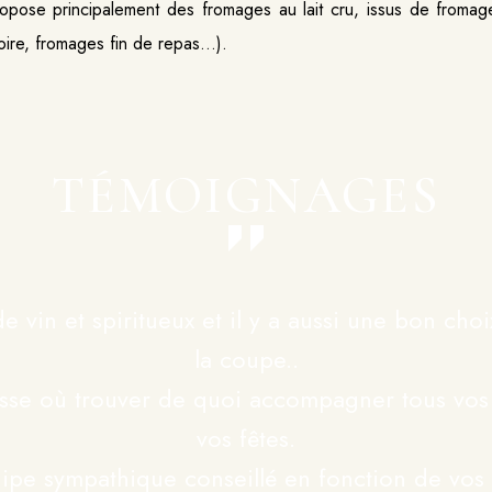
propose principalement des fromages au lait cru, issus de fromag
atoire, fromages fin de repas…).
TÉMOIGNAGES
e vin et spiritueux et il y a aussi une bon cho
la coupe..
sse où trouver de quoi accompagner tous vos 
vos fêtes.
ipe sympathique conseillé en fonction de vos 