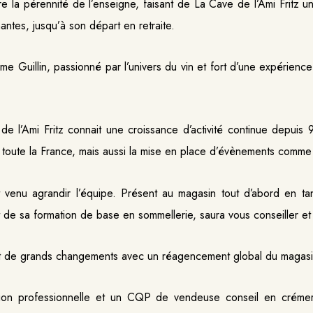
re la pérennité de l’enseigne, faisant de La Cave de l’Ami Fritz 
ntes, jusqu’à son départ en retraite.
ume Guillin, passionné par l’univers du vin et fort d’une expérienc
de l’Ami Fritz connait une croissance d’activité continue depuis 9
rs toute la France, mais aussi la mise en place d’évènements comm
enu agrandir l’équipe. Présent au magasin tout d’abord en tan
t de sa formation de base en sommellerie,
saura vous conseiller et 
ît de grands changements avec un réagencement global du magasin
rsion professionnelle et un CQP de vendeuse conseil en créme