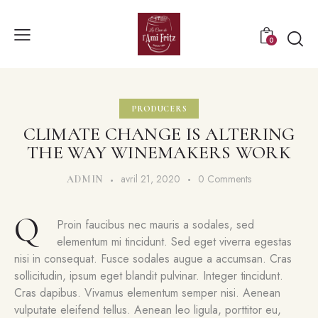
0
PRODUCERS
CLIMATE CHANGE IS ALTERING
THE WAY WINEMAKERS WORK
avril 21, 2020
0
Comments
ADMIN
Q
Proin faucibus nec mauris a sodales, sed
elementum mi tincidunt. Sed eget viverra egestas
nisi in consequat. Fusce sodales augue a accumsan. Cras
sollicitudin, ipsum eget blandit pulvinar. Integer tincidunt.
Cras dapibus. Vivamus elementum semper nisi. Aenean
vulputate eleifend tellus. Aenean leo ligula, porttitor eu,