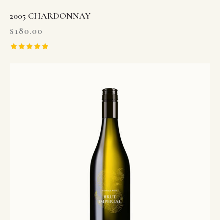
2005 CHARDONNAY
$
180.00
Rated
5.00
out of 5