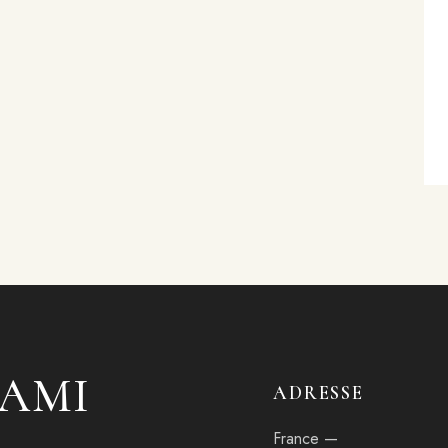
'AMI
ADRESSE
France —