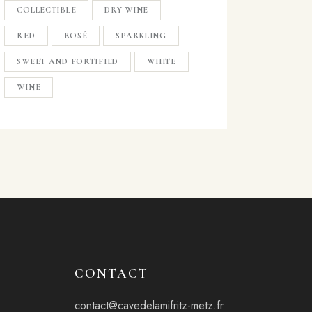
COLLECTIBLE
DRY WINE
RED
ROSÉ
SPARKLING
SWEET AND FORTIFIED
WHITE
WINE
CONTACT
contact@cavedelamifritz-metz.fr